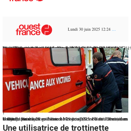
Lundi 30 juin 2025 12:24
…
<a class="mavillebox2 elmt-photo" href="https://maville.com/photosmvi/2025/06/30/P35323429D6878195G.jpg" title=" Une trentenaire a été grièvement blessée après avoir été renversée en trottinette par un automobiliste à Montreuil (Seine-Saint-Denis) dans la nuit du samedi 28 au dimanche 29 juin 2025. Photo d’illustration. © Djedj / Pixabay
» rel= »galerie_actu »>
1
Une trentenaire a été grièvement blessée après avoir été renversée en trottinette par un automobiliste à Montreuil (Seine-Saint-Denis) dans la nuit du samedi 28 au dimanche 29 juin 2025. Photo d’illustration. © Djedj / Pixabay
Une utilisatrice de trottinette