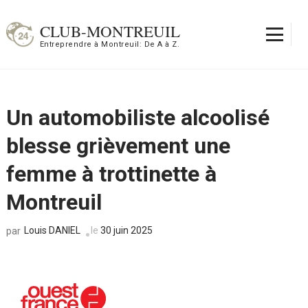
Aller
au
CLUB-MONTREUIL
contenu
Entreprendre à Montreuil: De A à Z.
(Pressez
Entrée)
Un automobiliste alcoolisé
blesse grièvement une
femme à trottinette à
Montreuil
Louis DANIEL
le
30 juin 2025
par