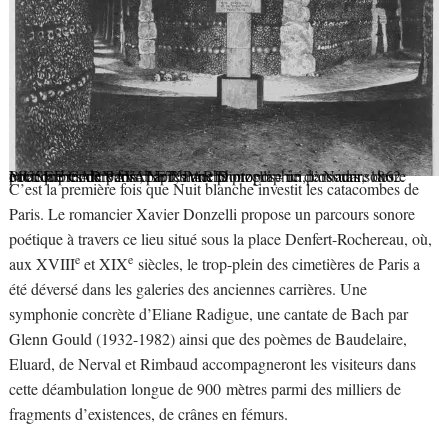
Pour la première fois, Nuit blanche propose un parcours sonore poétique inédit pensé par Xavier Donzelli – ici, l’ossuaire des catacombes de Paris d’après une photographie de Nadar, 1862.
MUSEE CARNAVALET, PARIS
C’est la première fois que Nuit blanche investit les catacombes de
Paris. Le romancier Xavier Donzelli propose un parcours sonore
poétique à travers ce lieu situé sous la place Denfert-Rochereau, où,
e
e
aux XVIII
et XIX
siècles, le trop-plein des cimetières de Paris a
été déversé dans les galeries des anciennes carrières. Une
symphonie concrète d’Eliane Radigue, une cantate de Bach par
Glenn Gould (1932-1982) ainsi que des poèmes de Baudelaire,
Eluard, de Nerval et Rimbaud accompagneront les visiteurs dans
cette déambulation longue de 900 mètres parmi des milliers de
fragments d’existences, de crânes en fémurs.