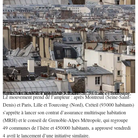
Après Montreuil et Paris (ici le 5 février 2025), Lille et Tourcoing, Créteil et Grenoble s’apprêtent à lancer leur assurance multirisque habitation.
XAVIER GALIANA / AFP
Le mouvement prend de l’ampleur : après Montreuil (Seine-Saint-
Denis) et Paris, Lille et Tourcoing (Nord), Créteil (93 000 habitants)
s’apprête à lancer son contrat d’assurance multirisque habitation
(MRH) et le conseil de Grenoble-Alpes Métropole, qui regroupe
49 communes de l’Isère et 450 000 habitants, a approuvé vendredi
4 avril le lancement d’une initiative similaire.