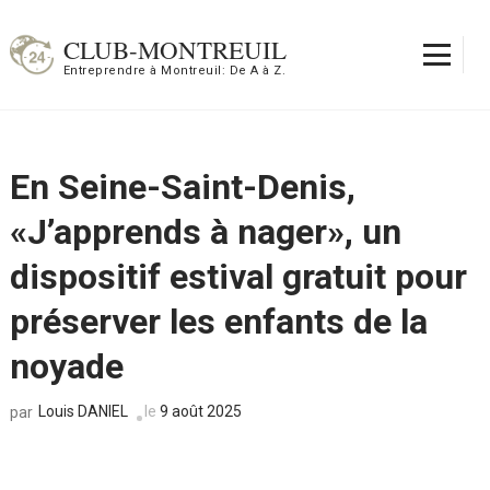
Aller
au
CLUB-MONTREUIL
contenu
Entreprendre à Montreuil: De A à Z.
(Pressez
Entrée)
En Seine-Saint-Denis,
«J’apprends à nager», un
dispositif estival gratuit pour
préserver les enfants de la
noyade
Louis DANIEL
le
9 août 2025
par