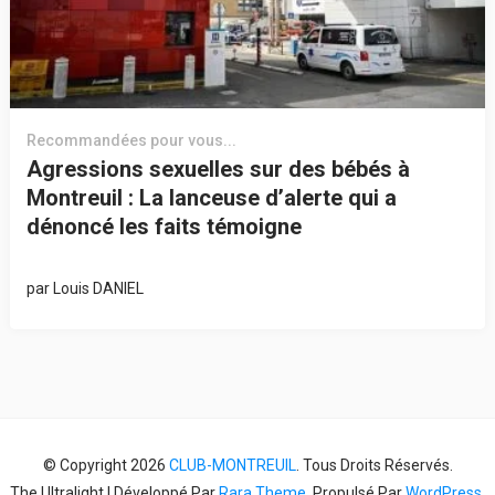
Recommandées pour vous...
Agressions sexuelles sur des bébés à
Montreuil : La lanceuse d’alerte qui a
dénoncé les faits témoigne
par
Louis DANIEL
© Copyright 2026
CLUB-MONTREUIL
. Tous Droits Réservés.
The Ultralight | Développé Par
Rara Theme
. Propulsé Par
WordPress
.