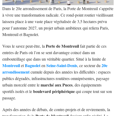
Dans le 20e arrondissement de Paris, la Porte de Montreuil s’apprête
à vivre une transformation radicale. Ce rond-point routier vieillissant
laissera place à une vaste place végétalisée de 3,5 hectares prévu
pour l’automne 2027, un projet urbain ambitieux qui reliera Paris,
Montreuil et Bagnolet.
Porte de Montreuil
Vous le savez peut-être, la
fait partie de ces
entrées de Paris où l’on se sent davantage coincé dans un
embouteillage que dans un véritable quartier. Situé à la limite de
Montreuil
Bagnolet
Seine-Saint-Denis
20e
et
en
, ce secteur du
arrondissement
cumule depuis des années les difficultés : espaces
publics dégradés, infrastructures routières omniprésentes, paysage
marché aux Puces
urbain morcelé entre le
, des équipements
boulevard périphérique
sportifs isolés et le
qui coupe tout sur son
passage.
Après des années de débats, de contre-projets et de revirements, la
Porte de Montreuil
transformation de la
devient enfin réalité. Le