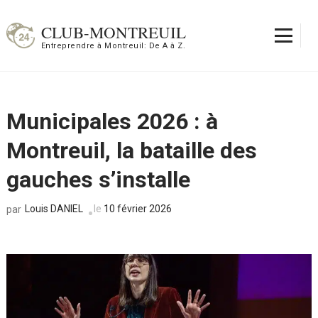
Aller
au
CLUB-MONTREUIL
contenu
Entreprendre à Montreuil: De A à Z.
(Pressez
Entrée)
Municipales 2026 : à
Montreuil, la bataille des
gauches s’installe
Louis DANIEL
le
10 février 2026
par