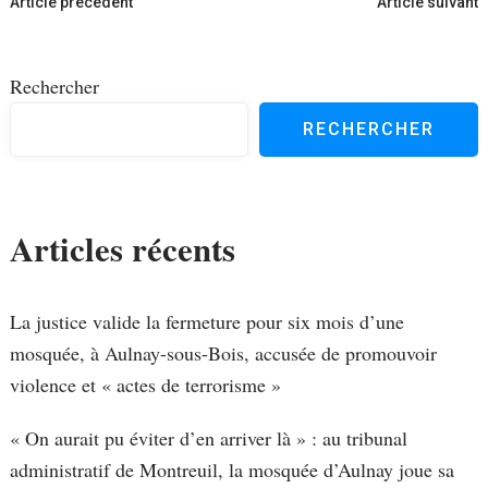
Navigation
Article précédent
Article suivant
d'article
Rechercher
RECHERCHER
Articles récents
La justice valide la fermeture pour six mois d’une
mosquée, à Aulnay-sous-Bois, accusée de promouvoir
violence et « actes de terrorisme »
« On aurait pu éviter d’en arriver là » : au tribunal
administratif de Montreuil, la mosquée d’Aulnay joue sa