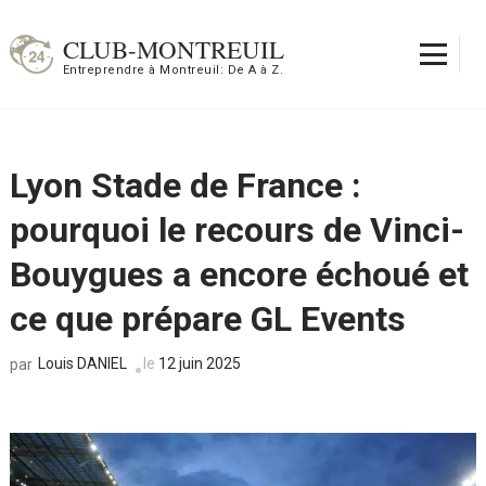
Aller
au
CLUB-MONTREUIL
contenu
Entreprendre à Montreuil: De A à Z.
(Pressez
Entrée)
Lyon Stade de France :
pourquoi le recours de Vinci-
Bouygues a encore échoué et
ce que prépare GL Events
Louis DANIEL
le
12 juin 2025
par