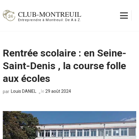
Aller
au
CLUB-MONTREUIL
contenu
Entreprendre à Montreuil: De A à Z.
(Pressez
Entrée)
Rentrée scolaire : en Seine-
Saint-Denis , la course folle
aux écoles
Louis DANIEL
le
29 août 2024
par