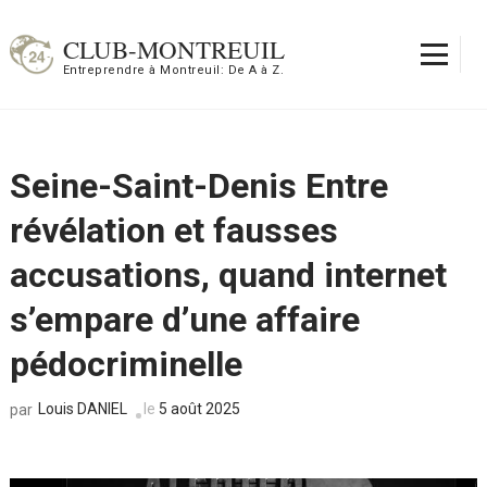
Aller
au
CLUB-MONTREUIL
contenu
Entreprendre à Montreuil: De A à Z.
(Pressez
Entrée)
Seine-Saint-Denis Entre
révélation et fausses
accusations, quand internet
s’empare d’une affaire
pédocriminelle
Louis DANIEL
le
5 août 2025
par