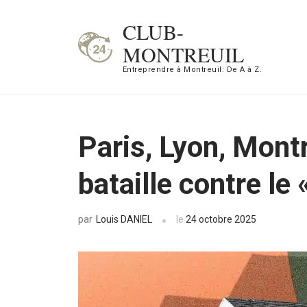
Aller
CLUB-
au
MONTREUIL
contenu
Entreprendre à Montreuil: De A à Z.
(Pressez
Entrée)
Paris, Lyon, Montr
bataille contre le 
Louis DANIEL
le
24 octobre 2025
par