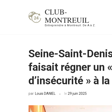
Aller
CLUB-
au
MONTREUIL
contenu
Entreprendre à Montreuil: De A à Z.
(Pressez
Entrée)
Seine-Saint-Denis 
faisait régner un 
d’insécurité » à l
Louis DANIEL
le
29 juin 2025
par