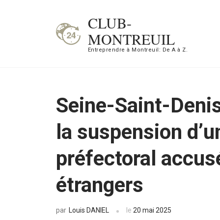
Aller
CLUB-
au
MONTREUIL
contenu
Entreprendre à Montreuil: De A à Z.
(Pressez
Entrée)
Seine-Saint-Denis 
la suspension d’
préfectoral accusé
étrangers
Louis DANIEL
le
20 mai 2025
par