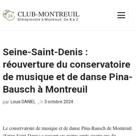
Aller
au
CLUB-MONTREUIL
contenu
Entreprendre à Montreuil: De A à Z.
(Pressez
Entrée)
Seine-Saint-Denis :
réouverture du conservatoire
de musique et de danse Pina-
Bausch à Montreuil
Louis DANIEL
le
3 octobre 2024
par
Le conservatoire de musique et de danse Pina-Bausch de Montreuil
(Seine-Saint-Denis) a rouvert ses portes après quatre ans de