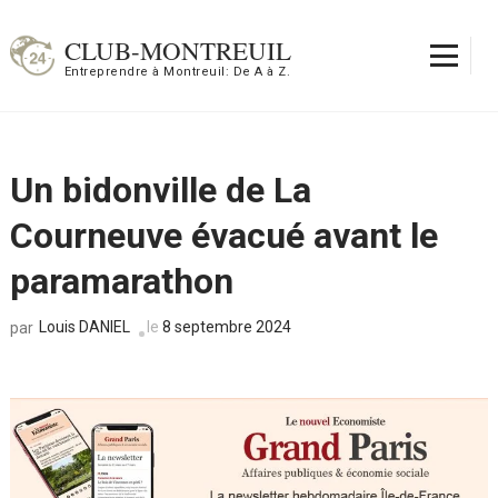
Aller
au
CLUB-MONTREUIL
contenu
Entreprendre à Montreuil: De A à Z.
(Pressez
Entrée)
Un bidonville de La
Courneuve évacué avant le
paramarathon
Louis DANIEL
le
8 septembre 2024
par