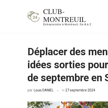
Aller
CLUB-
au
MONTREUIL
contenu
Entreprendre à Montreuil: De A à Z.
(Pressez
Entrée)
Déplacer des menh
idées sorties pou
de septembre en 
Louis DANIEL
le
27 septembre 2024
par