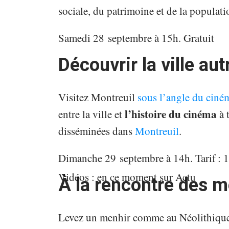
sociale, du patrimoine et de la populat
Samedi 28 septembre à 15h. Gratuit
Découvrir la ville au
Visitez Montreuil
sous l’angle du ciném
l’histoire du cinéma
entre la ville et
à 
disséminées dans
Montreuil
.
Dimanche 29 septembre à 14h. Tarif : 
Vidéos : en ce moment sur Actu
À la rencontre des m
Levez un menhir comme au Néolithique