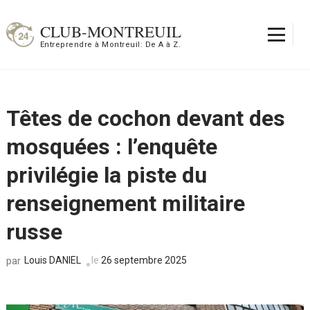
Aller
au
CLUB-MONTREUIL
contenu
Entreprendre à Montreuil: De A à Z.
(Pressez
Entrée)
Têtes de cochon devant des
mosquées : l’enquête
privilégie la piste du
renseignement militaire
russe
Louis DANIEL
le
26 septembre 2025
par