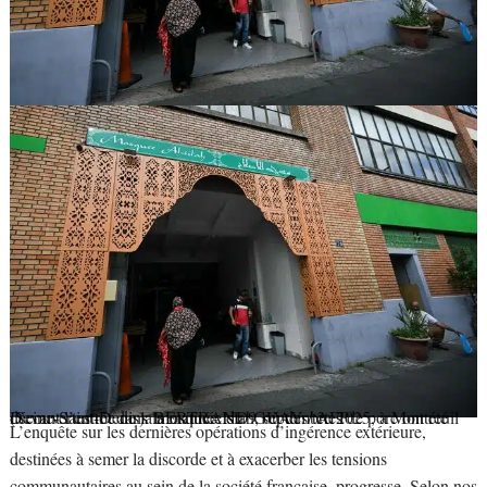
Devant l’entrée de la mosquée Islah, où des têtes de porc ont été découvertes tôt dans la matinée du 9 septembre 2025, à Montreuil (Seine-Saint-Denis).
BERTRAND GUAY / AFP
L’enquête sur les dernières opérations d’ingérence extérieure,
destinées à semer la discorde et à exacerber les tensions
communautaires au sein de la société française, progresse. Selon nos